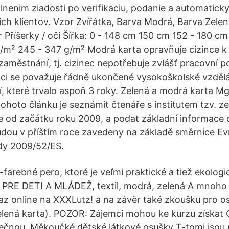
enim ziadosti po verifikaciu, podanie a automatick
ich klientov. Vzor Zvířátka, Barva Modrá, Barva Zelen
r Příšerky / oči Šířka: 0 - 148 cm 150 cm 152 - 180 c
/m² 245 - 347 g/m² Modrá karta opravňuje cizince k
aměstnání, tj. cizinec nepotřebuje zvlášť pracovní p
aci se považuje řádně ukončené vysokoškolské vzdělá
, které trvalo aspoň 3 roky. Zelená a modrá karta Mg
ohoto článku je seznámit čtenáře s institutem tzv. ze
je od začátku roku 2009, a podat základní informace
udou v příštím roce zavedeny na základě směrnice E
dy 2009/52/ES.
-farebné pero, ktoré je veľmi praktické a tiež ekolog
RE DETI A MLÁDEŽ, textil, modrá, zelená A mnoho 
z online na XXXLutz! a na závěr také zkoušku pro o
 zelená karta). POZOR: Zájemci mohou ke kurzu získ
ečnou Měkoučké dětské látkové osušky T-tomi jsou 