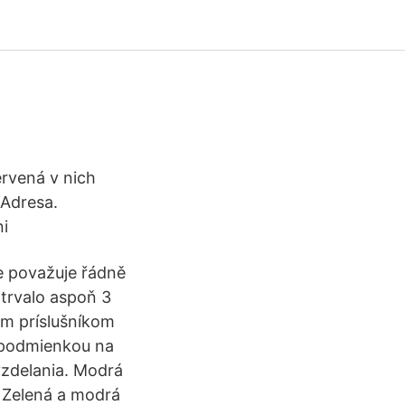
ervená v nich
 Adresa.
ni
se považuje řádně
trvalo aspoň 3
ym príslušníkom
u podmienkou na
vzdelania. Modrá
ť Zelená a modrá