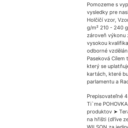
Pomozeme s vypln
vysledky pre nas
Holčičí vzor, Vzo
g/m² 210 - 240 g
zároveň výkonu z
vysokou kvalifik
odborné vzdělání
Paseková Cílem t
který se uplatňu
kartách, které b
parlamentu a Ra
Prepisovateľné 4
Ti`me POHOVKA P
produktov ➤ Tera
na hřišti (dříve
WILSON za jedin