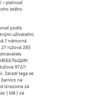
i – platnosť
toho istého
ovnať podľa
tnými užívateľmi.
ná 7 námorná
 27 ružová 285
stnavatela
Я МЕБЕЛЬЩИК
Ružova 972/1
. Zaradi tega se
z žarnico na
 med izrazoma za
az ( blå ) za