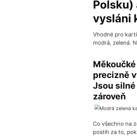
Polsku)
vysláni 
Vhodné pro karti
modrá, zelená. 
Měkoučké 
precizně v
Jsou silné
zároveň
Co všechno na ze
postih za to, po