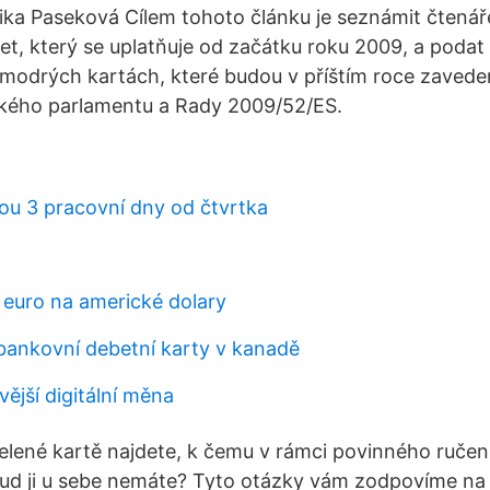
ika Paseková Cílem tohoto článku je seznámit čtenáře
ret, který se uplatňuje od začátku roku 2009, a podat
 modrých kartách, které budou v příštím roce zavede
kého parlamentu a Rady 2009/52/ES.
sou 3 pracovní dny od čtvrtka
 euro na americké dolary
bankovní debetní karty v kanadě
vější digitální měna
lené kartě najdete, k čemu v rámci povinného ručení 
kud ji u sebe nemáte? Tyto otázky vám zodpovíme na 