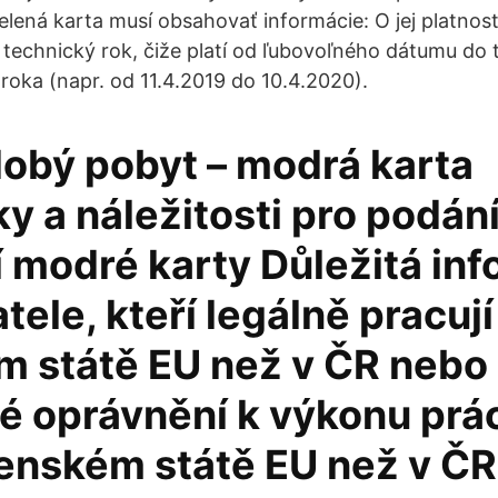
elená karta musí obsahovať informácie: O jej platnost
1 technický rok, čiže platí od ľubovoľného dátumu do 
roka (napr. od 11.4.2019 do 10.4.2020).
obý pobyt – modrá karta
 a náležitosti pro podání
í modré karty Důležitá in
tele, kteří legálně pracují
m státě EU než v ČR nebo 
é oprávnění k výkonu prá
enském státě EU než v ČR 