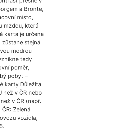
kontrast přesně v
Georgem a Bronte,
acovní místo,
ou mzdou, která
 karta je určena
 zůstane stejná
novou modrou
vznikne tedy
ovní poměr,
bý pobyt –
é karty Důležitá
EU než v ČR nebo
 než v ČR (např.
o ČR: Zelená
ovozu vozidla,
5.