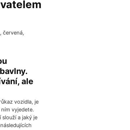
avatelem
, červená,
ou
bavlny.
vání, ale
ůkaz vozidla, je
 ním vyjedete.
slouží a jaký je
následujících