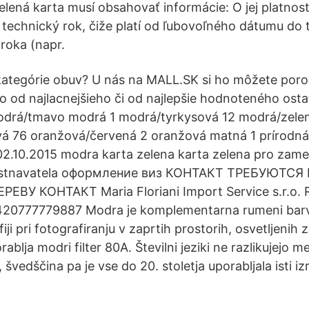
elená karta musí obsahovať informácie: O jej platnost
1 technický rok, čiže platí od ľubovoľného dátumu do 
roka (napr.
kategórie obuv? U nás na MALL.SK si ho môžete por
o od najlacnejšieho či od najlepšie hodnoteného osta
odrá/tmavo modrá 1 modrá/tyrkysová 12 modrá/zele
á 76 oranžová/červená 2 oranžová matná 1 prírodná
2.10.2015 modra karta zelena karta zelena pro zame
estnavatela оформление виз КОНТАКТ ТРЕБУЮТС
ВУ КОНТАКТ Maria Floriani Import Service s.r.o. 
20777779887 Modra je komplementarna rumeni barvi
iji pri fotografiranju v zaprtih prostorih, osvetljenih 
orablja modri filter 80A. Številni jeziki ne razlikujejo
švedščina pa je vse do 20. stoletja uporabljala isti izr