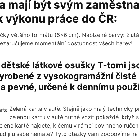
 a mají být svým zaměstn
k výkonu práce do ČR:
čky většího formátu (6x6 cm). Nabízené barvy: žlutá
Nezaručujeme momentální dostupnost všech barev!
dětské látkové osušky T-tomi js
yrobené z vysokogramážní čisté 
 a pevné, určené k dennímu použí
Zelená karta v autě. Stejně jako malý technický pr
zelenou kartu v autě nutné vozit pokaždé, když s
lené kartě najdete, k čemu v rámci povinného ručení 
kud ji u sebe nemáte? Tyto otázky vám zodpovíme na 