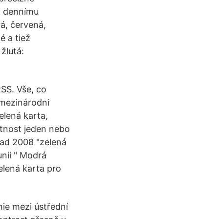
k dennímu
á, červená,
é a tiež
žlutá:
RSS. Vše, co
 mezinárodní
elená karta,
atnost jeden nebo
opad 2008 "zelená
nii " Modrá
elená karta pro
mie mezi ústřední