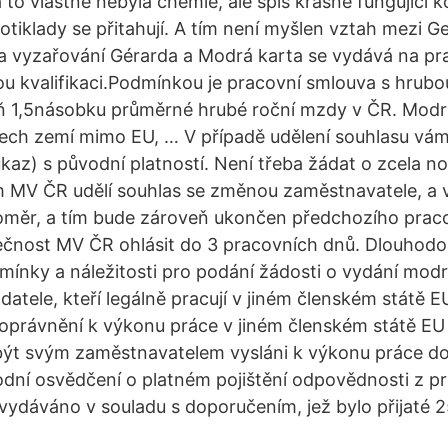
a to vlastně nebyla chemie, ale spíš krásně fungující 
otiklady se přitahují. A tím není myšlen vztah mezi 
í a vyzařování Gérarda a Modrá karta se vydává na pr
ou kvalifikaci.Podmínkou je pracovní smlouva s hrub
ň 1,5násobku průměrné hrubé roční mzdy v ČR. Modrá
šech zemí mimo EU, … V případě udělení souhlasu vám
kaz) s původní platností. Není třeba žádat o zcela 
m MV ČR udělí souhlas se změnou zaměstnavatele, a 
oměr, a tím bude zároveň ukončen předchozího prac
ečnost MV ČR ohlásit do 3 pracovních dnů. Dlouhodo
ínky a náležitosti pro podání žádosti o vydání modr
datele, kteří legálně pracují v jiném členském státě 
 oprávnění k výkonu práce v jiném členském státě EU
 být svým zaměstnavatelem vysláni k výkonu práce d
odní osvědčení o platném pojištění odpovědnosti z pr
 vydáváno v souladu s doporučením, jež bylo přijaté 2