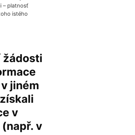
i – platnosť
toho istého
 žádosti
formace
 v jiném
získali
ce v
(např. v