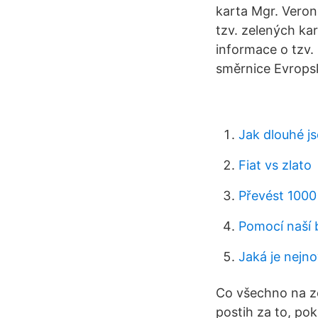
karta Mgr. Veron
tzv. zelených ka
informace o tzv.
směrnice Evrops
Jak dlouhé j
Fiat vs zlato
Převést 1000
Pomocí naší 
Jaká je nejno
Co všechno na ze
postih za to, po