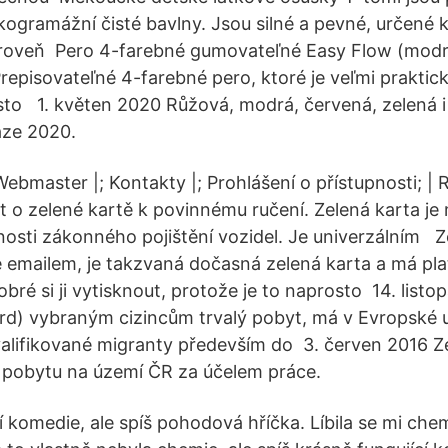
ogramážní čisté bavlny. Jsou silné a pevné, určené 
zároveň Pero 4-farebné gumovateľné Easy Flow (modr
Prepisovateľné 4-farebné pero, ktoré je veľmi praktick
sto 1. květen 2020 Růžová, modrá, červená, zelená i 
aze 2020.
ebmaster |; Kontakty |; Prohlášení o přístupnosti; | 
t o zelené kartě k povinnému ručení. Zelená karta je
nosti zákonného pojištění vozidel. Je univerzálním Z
 emailem, je takzvaná dočasná zelená karta a má pl
bré si ji vytisknout, protože je to naprosto 14. list
rd) vybraným cizincům trvalý pobyt, má v Evropské u
kvalifikované migranty především do 3. červen 2016 Z
 k pobytu na území ČR za účelem práce.
í komedie, ale spíš pohodová hříčka. Líbila se mi che