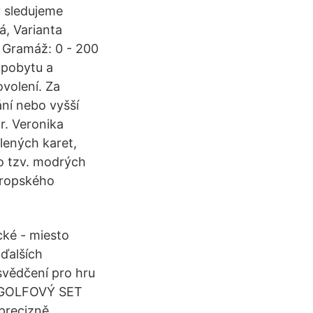
y sledujeme
á, Varianta
m Gramáž: 0 - 200
 pobytu a
ovolení. Za
ní nebo vyšší
r. Veronika
lených karet,
 o tzv. modrých
vropského
ické - miesto
ďalších
svědčení pro hru
at GOLFOVÝ SET
precizně