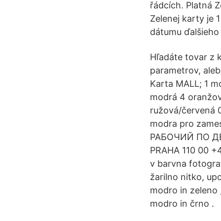
řádcích. Platná Z
Zelenej karty je 
dátumu ďalšieho 
Hľadáte tovar z 
parametrov, aleb
Karta MALL; 1 m
modrá 4 oranžov
ružová/červená 0
modra pro zam
РАБОЧИЙ ПО ДЕРЕ
PRAHA 110 00 +4
v barvna fotograf
žarilno nitko, up
modro in zeleno , 
modro in črno .