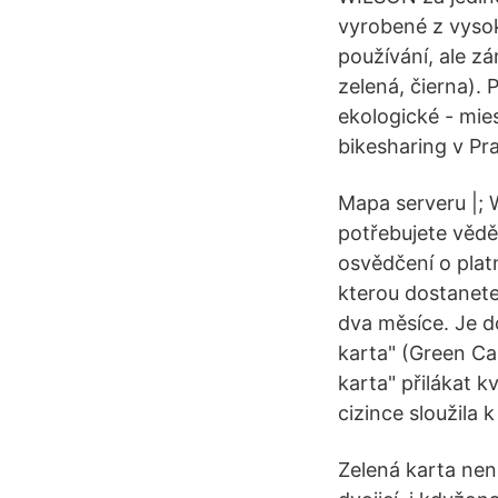
vyrobené z vysok
používání, ale 
zelená, čierna). 
ekologické - mie
bikesharing v Pr
Mapa serveru |; W
potřebujete vědě
osvědčení o plat
kterou dostanete
dva měsíce. Je do
karta" (Green Ca
karta" přilákat 
cizince sloužila
Zelená karta nen