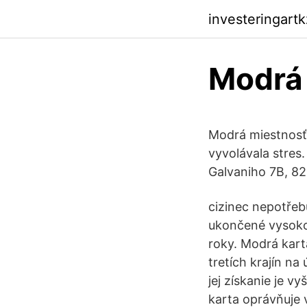
investeringart
Modrá 
Modrá miestnosť 
vyvolávala stres
Galvaniho 7B, 821
cizinec nepotřeb
ukončené vysokoš
roky. Modrá kart
tretích krajín n
jej získanie je 
karta oprávňuje 