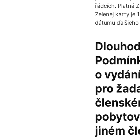
řádcích. Platná Z
Zelenej karty je 
dátumu ďalšieho 
Dlouhod
Podmínky
o vydán
pro žada
členské
pobytov
jiném čl