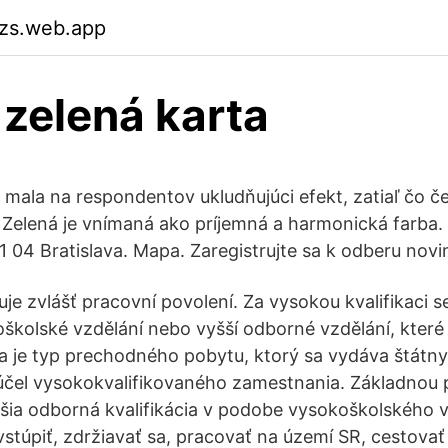
kzs.web.app
zelená karta
mala na respondentov ukludňujúci efekt, zatiaľ čo č
. Zelená je vnímaná ako príjemná a harmonická farba.
 04 Bratislava. Mapa. Zaregistrujte sa k odberu novi
uje zvlášť pracovní povolení. Za vysokou kvalifikaci 
kolské vzdělání nebo vyšší odborné vzdělání, které 
a je typ prechodného pobytu, ktorý sa vydáva štátn
a účel vysokokvalifikovaného zamestnania. Základno
vyššia odborná kvalifikácia v podobe vysokoškolského 
vstúpiť, zdržiavať sa, pracovať na území SR, cestova