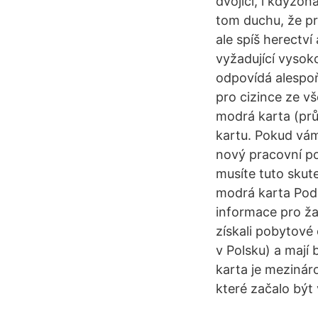
dvojicí, i kdyžon
tom duchu, že pr
ale spíš herectv
vyžadující vysok
odpovídá alespo
pro cizince ze v
modrá karta (prů
kartu. Pokud vá
nový pracovní p
musíte tuto skut
modrá karta Podm
informace pro ža
získali pobytové
v Polsku) a mají
karta je mezinár
které začalo být