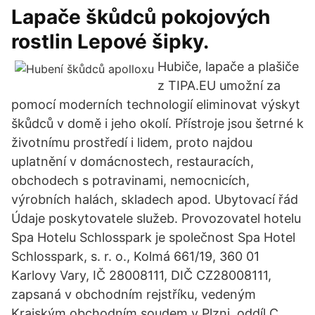
Lapače škůdců pokojových
rostlin Lepové šipky.
Hubiče, lapače a plašiče
z TIPA.EU umožní za
pomocí moderních technologií eliminovat výskyt
škůdců v domě i jeho okolí. Přístroje jsou šetrné k
životnímu prostředí i lidem, proto najdou
uplatnění v domácnostech, restauracích,
obchodech s potravinami, nemocnicích,
výrobních halách, skladech apod. Ubytovací řád
Údaje poskytovatele služeb. Provozovatel hotelu
Spa Hotelu Schlosspark je společnost Spa Hotel
Schlosspark, s. r. o., Kolmá 661/19, 360 01
Karlovy Vary, IČ 28008111, DIČ CZ28008111,
zapsaná v obchodním rejstříku, vedeným
Krajským obchodním soudem v Plzni, oddíl C,