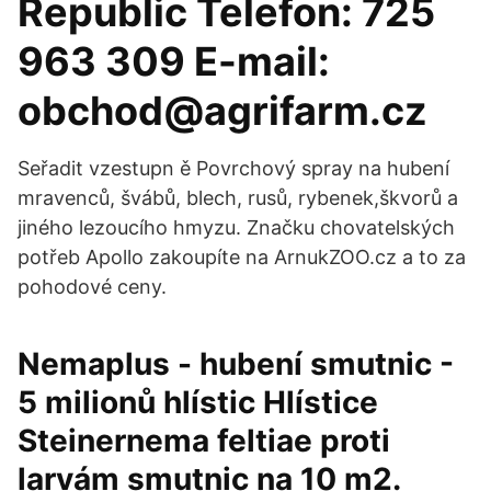
Republic Telefon: 725
963 309 E-mail:
obchod@agrifarm.cz
Seřadit vzestupn ě Povrchový spray na hubení
mravenců, švábů, blech, rusů, rybenek,škvorů a
jiného lezoucího hmyzu. Značku chovatelských
potřeb Apollo zakoupíte na ArnukZOO.cz a to za
pohodové ceny.
Nemaplus - hubení smutnic -
5 milionů hlístic Hlístice
Steinernema feltiae proti
larvám smutnic na 10 m2.