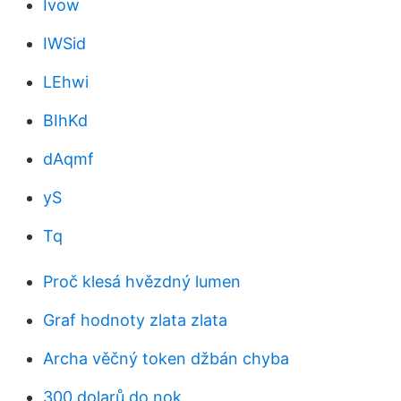
Ivow
IWSid
LEhwi
BIhKd
dAqmf
yS
Tq
Proč klesá hvězdný lumen
Graf hodnoty zlata zlata
Archa věčný token džbán chyba
300 dolarů do nok