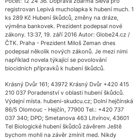
Počet: 12 24 36. Doprava zdarma Sleva pro
registrovan Lepivá mucholapka k hubení much. 1
ks 289 Kč Hubení škůdců, změny na dráze,
výměna bankovek. Prezident podepsal nové
zákony. 13:37, 19. září 2016 Autor: Globe24.cz /
ČTK. Praha - Prezident Miloš Zeman dnes
podepsal několik nových zákonů. Je mezi nimi
například novela týkající se povolování
biocidních přípravků k hubení škůdců.
Krásný Dvůr 161; 43972 Krásný Dvůr +420 415
210 037 Poradenství v oblasti hubení škůdců.
Výdejní místa. hubeni-skudcu.cz; Dolní hejčínská
86/5 Olomouc - Hejčín, 77900 Tel.: +420 737
037 340; DPD; Smetanova 463 Litvínov, 43601
Tel Biologické hubení škůdců závěrem Ještě
bychom mohli na závěr zmínit med. Nikdy