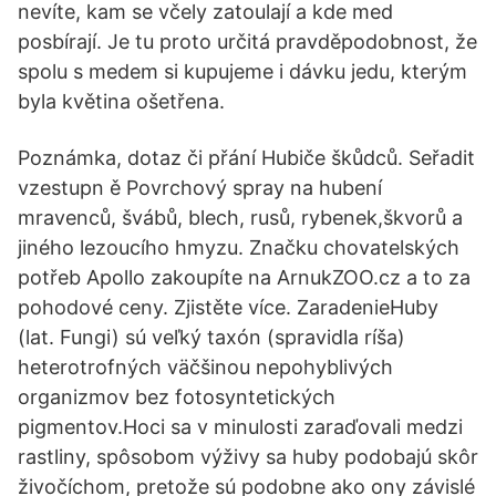
nevíte, kam se včely zatoulají a kde med
posbírají. Je tu proto určitá pravděpodobnost, že
spolu s medem si kupujeme i dávku jedu, kterým
byla květina ošetřena.
Poznámka, dotaz či přání Hubiče škůdců. Seřadit
vzestupn ě Povrchový spray na hubení
mravenců, švábů, blech, rusů, rybenek,škvorů a
jiného lezoucího hmyzu. Značku chovatelských
potřeb Apollo zakoupíte na ArnukZOO.cz a to za
pohodové ceny. Zjistěte více. ZaradenieHuby
(lat. Fungi) sú veľký taxón (spravidla ríša)
heterotrofných väčšinou nepohyblivých
organizmov bez fotosyntetických
pigmentov.Hoci sa v minulosti zaraďovali medzi
rastliny, spôsobom výživy sa huby podobajú skôr
živočíchom, pretože sú podobne ako ony závislé