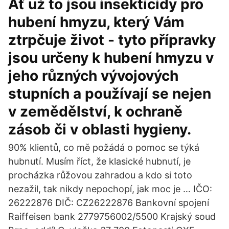
Ať už to jsou insekticidy pro
hubení hmyzu, který Vám
ztrpčuje život - tyto přípravky
jsou určeny k hubení hmyzu v
jeho různých vývojových
stupních a používají se nejen
v zemědělství, k ochraně
zásob či v oblasti hygieny.
90% klientů, co mě požádá o pomoc se týká
hubnutí. Musím říct, že klasické hubnutí, je
procházka růžovou zahradou a kdo si toto
nezažil, tak nikdy nepochopí, jak moc je … IČO:
26222876 DIČ: CZ26222876 Bankovní spojení
Raiffeisen bank 2779756002/5500 Krajský soud