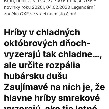
Brno, oddíl C. vložka 37 700 Fotopasti OXE -
novinky roku 2020!, 04.02.2020 Legendární
značka OXE se vrací na místo činu!
Hríby v chladných
októbrových dňoch-
vyzerajú tak chladne…,
ale určite rozpália
hubársku dušu
Zaujímavé na nich je, že
hlavne hríby smrekové
vyzerajú, ako tie letné