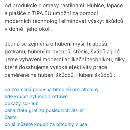
od produkcie biomasy rastlinami. Hubiče, lapače
a plašiče z TIPA.EU umožní za pomocí
moderních technologií eliminovat výskyt škůdců
v domě i jeho okolí.
Jedná se zejména o hubení myší, hrabošů,
potkanů, hubení mravenců, štěnic, švábů a jiné.
Jsme vybaveni moderní aplikační technikou, díky
které dosahujeme vysoké efektivity práce
zaměřené na hubení škůdců. Hubení škůdců .
co znamená polovina bitcoinů pro altcoiny
kde koupit nytimes v ottawě
odkazy sci-hub
cena zlata graf za posledních 30 let
často
co si můžete koupit za bitcoiny v usa