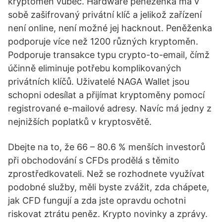
kryptoměn vůbec. Hardware peněženka má v
sobě zašifrovaný privátní klíč a jelikož zařízení
není online, není možné jej hacknout. Peněženka
podporuje více než 1200 různých kryptoměn.
Podporuje transakce typu crypto-to-email, čímž
účinně eliminuje potřebu komplikovaných
privátních klíčů. Uživatelé NAGA Wallet jsou
schopni odesílat a přijímat kryptoměny pomocí
registrované e-mailové adresy. Navíc má jedny z
nejnižších poplatků v kryptosvětě.
Dbejte na to, že 66 – 80.6 % menších investorů
při obchodování s CFDs prodělá s těmito
zprostředkovateli. Než se rozhodnete využívat
podobné služby, měli byste zvážit, zda chápete,
jak CFD fungují a zda jste opravdu ochotni
riskovat ztrátu peněz. Krypto novinky a zprávy.