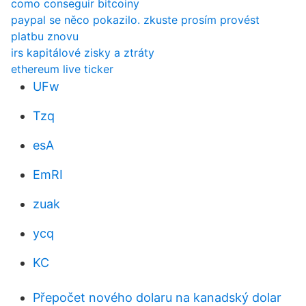
como conseguir bitcoiny
paypal se něco pokazilo. zkuste prosím provést
platbu znovu
irs kapitálové zisky a ztráty
ethereum live ticker
UFw
Tzq
esA
EmRI
zuak
ycq
KC
Přepočet nového dolaru na kanadský dolar