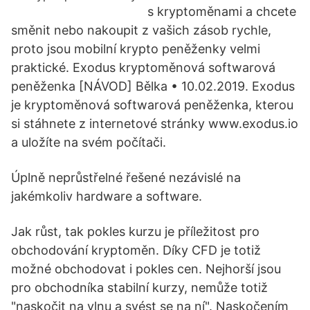
s kryptoměnami a chcete
směnit nebo nakoupit z vašich zásob rychle,
proto jsou mobilní krypto peněženky velmi
praktické. Exodus kryptoměnová softwarová
peněženka [NÁVOD] Bělka • 10.02.2019. Exodus
je kryptoměnová softwarová peněženka, kterou
si stáhnete z internetové stránky www.exodus.io
a uložíte na svém počítači.
Úplně neprůstřelné řešené nezávislé na
jakémkoliv hardware a software.
Jak růst, tak pokles kurzu je příležitost pro
obchodování kryptoměn. Díky CFD je totiž
možné obchodovat i pokles cen. Nejhorší jsou
pro obchodníka stabilní kurzy, nemůže totiž
"naskočit na vlnu a svést se na ní". Naskočením