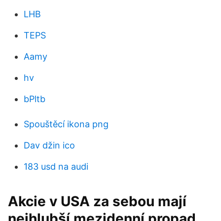
LHB
TEPS
Aamy
hv
bPltb
Spouštěcí ikona png
Dav džin ico
183 usd na audi
Akcie v USA za sebou mají
nejhlubší mezidenní propad