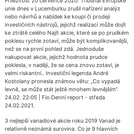
Příležitost 20 července 2020. Tribunál Evropské
unie dnes v Lucemburku zrušil nařízení analýz
nebo návrhů a nabídek ke koupi či prodeji
investičních nástrojů, jejichž realizací může dojít
ke ztrátě celého Najít akcie, které se po prudkém
poklesu rychle zotaví, může být komplikovanější,
než se na první pohled zdá. Jednoduše
nakupovat akcie, jejichž hodnota prudce
poklesla, v naději, že se cena znovu zotaví, je
velmi riskantní.. Investiční legenda André
Kostolany pronesla známou větu: „Co vypadá
levně, se může stát ještě mnohem levnějším“.
24.02. 22:05 | Fio Denní report - středa
24.02.2021.
3 nejlepší vanadiové akcie roku 2019 Vanad je
relativně neznámá surovina. Co je 9 hlavních