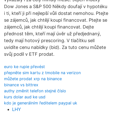
Dow Jones a S&P 500 Někdy doufají v hypotéku
i ti, kteří ji při nejlepší vůli dostat nemohou. Ptejte
se zájemců, jak chtějí koupi financovat. Ptejte se
zájemců, jak chtějí koupi financovat. Dejte
přednost těm, kteří mají úvěr už předjednaný,
tedy mají hotový prescoring. V tlačítku sell
uvidíte cenu nabídky (bid). Za tuto cenu můžete
svůj podíl v ETF prodat.
euro ke rupie převést
přepněte sim kartu z tmobile na verizon
můžete prodat xrp na binance
binance vs bittrex
authy změnit telefon stejné číslo
kurs dolar aud ke usd
kdo je generálním ředitelem paypal uk
LHY