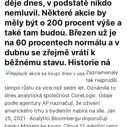
děje dnes, v podstatě nikdo
nemluvil. Některé akcie by
měly být o 200 procent výše a
také tam budou. Březen už je
na 60 procentech normálu a v
dubnu se zřejmě vrátí k
běžnému stavu. Historie ná
Zaznamenaly
tak nejprudší
tempo růstu za více než sedm let. Oznámila to
dnes analytická společnost CoreLogic. Údaje
podle agentury AP naznačují, že oživení
amerického trhu s bydlením nabírá na síle. Jan
25, 2021 · Analytici Bloombergu doporučují
banku Moneta ke koupi. Cílová 12 měsíční cena