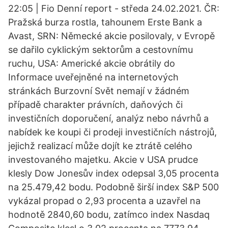
22:05 | Fio Denní report - středa 24.02.2021. ČR:
Pražská burza rostla, tahounem Erste Bank a
Avast, SRN: Německé akcie posilovaly, v Evropě
se dařilo cyklickým sektorům a cestovnímu
ruchu, USA: Americké akcie obrátily do
Informace uveřejněné na internetových
stránkách Burzovní Svět nemají v žádném
případě charakter právních, daňových či
investičních doporučení, analýz nebo návrhů a
nabídek ke koupi či prodeji investičních nástrojů,
jejichž realizací může dojít ke ztrátě celého
investovaného majetku. Akcie v USA prudce
klesly Dow Jonesův index odepsal 3,05 procenta
na 25.479,42 bodu. Podobně širší index S&P 500
vykázal propad o 2,93 procenta a uzavřel na
hodnotě 2840,60 bodu, zatímco index Nasdaq