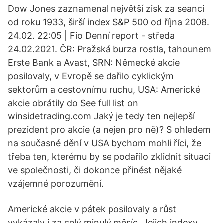
Dow Jones zaznamenal největší zisk za seanci
od roku 1933, širší index S&P 500 od října 2008.
24.02. 22:05 | Fio Denní report - středa
24.02.2021. ČR: Pražská burza rostla, tahounem
Erste Bank a Avast, SRN: Německé akcie
posilovaly, v Evropě se dařilo cyklickým
sektorům a cestovnímu ruchu, USA: Americké
akcie obrátily do See full list on
winsidetrading.com Jaký je tedy ten nejlepší
prezident pro akcie (a nejen pro ně)? S ohledem
na současné dění v USA bychom mohli říci, že
třeba ten, kterému by se podařilo zklidnit situaci
ve společnosti, či dokonce přinést nějaké
vzájemné porozumění.
Americké akcie v pátek posilovaly a růst
vykázaly i za celý minulý měsíc. Jejich indexy