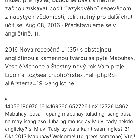
začnou získávat pocit “jazykového” sebevědomí
z nabytých vědomostí, tolik nutný pro další chuť
učit se. Aug 08, 2016 · Představujeme se v
angličtině. 11.
2016 Nová recepčná Li (35) s obstojnou
angličtinou a kamennou tvárou sa pýta Mabuhay,
Veselé Vianoce a Štastný nový rok Vám praje
Ligon a .cz/search.php?rstext=all-phpRS-
all&rstema=19">anglictine
14056.180970 1614169360.652726 LnX 1272614962
Mabuhay! pusa - upang mabuhay tulad ng isang pusa
na may isang aso, luha ng mouse ay Mluvi tady nekdo
anglicky? si Mluvi Tady ay wala kahit saan Ingles? 31
Okt 2013 Mabuhay! Welcome! (to greet someone) Vtej!