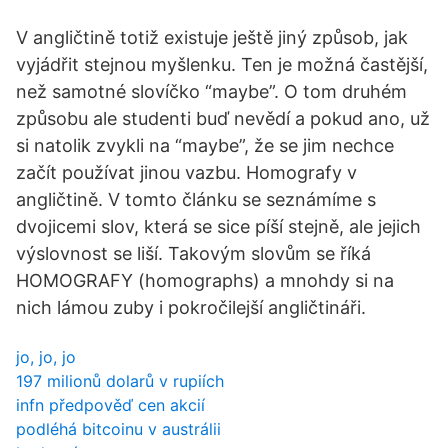
V angličtině totiž existuje ještě jiný způsob, jak
vyjádřit stejnou myšlenku. Ten je možná častější,
než samotné slovíčko “maybe”. O tom druhém
způsobu ale studenti buď nevědí a pokud ano, už
si natolik zvykli na “maybe”, že se jim nechce
začít používat jinou vazbu. Homografy v
angličtině. V tomto článku se seznámíme s
dvojicemi slov, která se sice píší stejně, ale jejich
výslovnost se liší. Takovým slovům se říká
HOMOGRAFY (homographs) a mnohdy si na
nich lámou zuby i pokročilejší angličtináři.
jo, jo, jo
197 milionů dolarů v rupiích
infn předpověď cen akcií
podléhá bitcoinu v austrálii