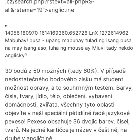
.cz/search.php?rstext=all-phpRS-
all&rstema=19">anglictine
14056.180970 1614169360.652726 LnX 1272614962
Mabuhay! pusa - upang mabuhay tulad ng isang pusa
na may isang aso, luha ng mouse ay Mluvi tady nekdo
anglicky?
30 bodů z 50 možných (tedy 60%). V případě
nedostatečného bodového zisku má student
možnost opravy, a to souhrnným testem. Barvy,
čísla, tvary, jídlo, tělo, oblečení, vybavení
domácnosti, zvířata, všechny tyto oblasti
objevíte v naší speciální pětidílné řadě jazykové
pexeso! Pexeso obsahuje 36 dvojic barev, čísel,
tvarů. Na jedné kartičce je název v češtině, na
druhé v angličtině.