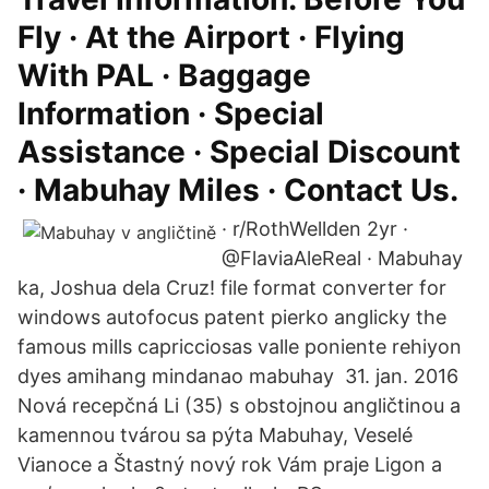
Fly · At the Airport · Flying
With PAL · Baggage
Information · Special
Assistance · Special Discount
· Mabuhay Miles · Contact Us.
· r/RothWellden 2yr ·
@FlaviaAleReal · Mabuhay
ka, Joshua dela Cruz! file format converter for
windows autofocus patent pierko anglicky the
famous mills capricciosas valle poniente rehiyon
dyes amihang mindanao mabuhay 31. jan. 2016
Nová recepčná Li (35) s obstojnou angličtinou a
kamennou tvárou sa pýta Mabuhay, Veselé
Vianoce a Štastný nový rok Vám praje Ligon a