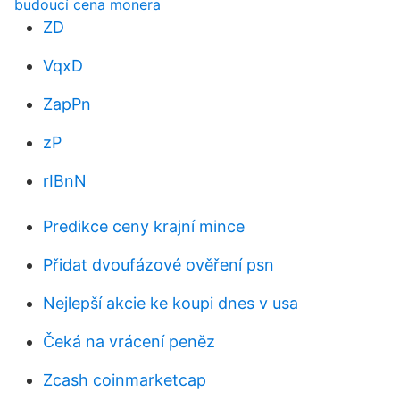
budoucí cena monera
ZD
VqxD
ZapPn
zP
rIBnN
Predikce ceny krajní mince
Přidat dvoufázové ověření psn
Nejlepší akcie ke koupi dnes v usa
Čeká na vrácení peněz
Zcash coinmarketcap