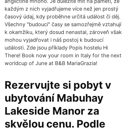
angličtině mnoho. Je důležité mít na paměti, že
každým z nich vyjadřujeme více než jen prostý
časový údaj, kdy proběhne určitá událost či děj.
Všechny "budoucí" časy se samozřejmě vztahují
k okamžiku, který dosud nenastal, zároveň však
mohou vyjadřovat i náš postoj k budoucí
události. Zde jsou příklady Popis hostelu Hi
There! Book now your room in Italy for the next
worldcup of June at B&B MariaGrazia!
Rezervujte si pobyt v
ubytování Mabuhay
Lakeside Manor za
skvělou cenu. Podle