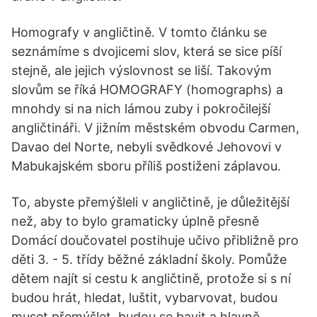
Homografy v angličtině. V tomto článku se
seznámíme s dvojicemi slov, která se sice píší
stejně, ale jejich výslovnost se liší. Takovým
slovům se říká HOMOGRAFY (homographs) a
mnohdy si na nich lámou zuby i pokročilejší
angličtináři. V jižním městském obvodu Carmen,
Davao del Norte, nebyli svědkové Jehovovi v
Mabukajském sboru příliš postiženi záplavou.
To, abyste přemýšleli v angličtině, je důležitější
než, aby to bylo gramaticky úplně přesně
Domácí doučovatel postihuje učivo přibližně pro
děti 3. - 5. třídy běžné základní školy. Pomůže
dětem najít si cestu k angličtině, protože si s ní
budou hrát, hledat, luštit, vybarvovat, budou
muset přemýšlet, budou se bavit a hlavně